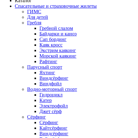
Каталог
Спасательные и страховочные жилеты
ГИМС
Для детей
Гребля
Гребной слалом
Байдарки и каноэ
Сап бординг
Каяк кросс
Экстрим каякинг
Морской каякинг
Рафтинг
Парусный спорт
Яхтинг
Виндсёрфинг
Виндфойл
Водно-моторный спорт
Гидроцикл
Катер
Электрофойл
Джет сёрф
Сёрфинг
Сёрфинг
Кайтсёрфинг
Виндсёрфинг