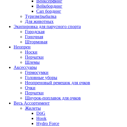
Вейксёрфинг
Вейкбординг
Сап бординг
Туризм/рыбалка
Для животных
Экипировка для парусного спорта
Городская
Гоночная
Штормовая
Неопрен
Носки
Перчатки
Шлемы
Аксессуары
Гермосумки
Головные уборы
Неопреновый ремешок для очков
Очки
Перчатки
Шнурок-поплавок для очков
Весь Ассортимент
Жилеты
DöG
Hook
Hydro Force