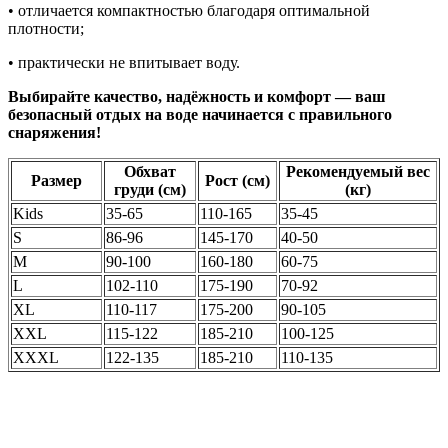
• отличается компактностью благодаря оптимальной
плотности;
• практически не впитывает воду.
Выбирайте качество, надёжность и комфорт — ваш
безопасный отдых на воде начинается с правильного
снаряжения!
Обхват
Рекомендуемый вес
Размер
Рост (см)
груди (см)
(кг)
Kids
35-65
110-165
35-45
S
86-96
145-170
40-50
M
90-100
160-180
60-75
L
102-110
175-190
70-92
XL
110-117
175-200
90-105
XXL
115-122
185-210
100-125
XXXL
122-135
185-210
110-135