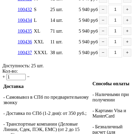
100432
S
25 шт.
5 940
руб
−
+
100434
L
14 шт.
5 940
руб
−
+
100435
XL
71 шт.
5 940
руб
−
+
100436
XXL
11 шт.
5 940
руб
−
+
100437
XXXL
38 шт.
5 940
руб
−
+
Доступность:
25 шт.
Кол-во:
+
−
Способы оплаты
Доставка
- Наличными при
- Самовывоз в СПб по предварительному
получении
звонку
- Картами Visa и
- Доставка по СПб (1-2 дня): от 350 руб.;
MasterCard
- Транспортные компании (Деловые
- Безналичный
Линии, Сдек, ПЭК, ЕМС) (от 2 до 15
расчет (для