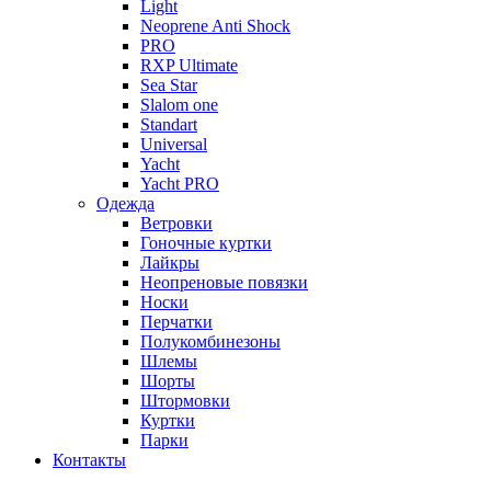
Light
Neoprene Anti Shock
PRO
RXP Ultimate
Sea Star
Slalom one
Standart
Universal
Yacht
Yacht PRO
Одежда
Ветровки
Гоночные куртки
Лайкры
Неопреновые повязки
Носки
Перчатки
Полукомбинезоны
Шлемы
Шорты
Штормовки
Куртки
Парки
Контакты