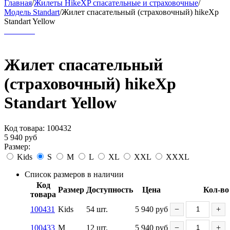
Главная
/
Жилеты HikeXP спасательные и страховочные
/
Модель Standart
/
Жилет спасательный (страховочный) hikeXp
Standart Yellow
Жилет спасательный
(страховочный) hikeXp
Standart Yellow
Код товара:
100432
5 940
руб
Размер:
Kids
S
M
L
XL
XXL
XXXL
Список размеров в наличии
Код
Размер
Доступность
Цена
Кол-во
товара
100431
Kids
54 шт.
5 940
руб
−
+
100433
M
12 шт.
5 940
руб
−
+