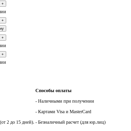
+
чии
+
ну
+
чии
+
чии
Способы оплаты
- Наличными при получении
- Картами Visa и MasterCard
т 2 до 15 дней).
- Безналичный расчет (для юр.лиц)