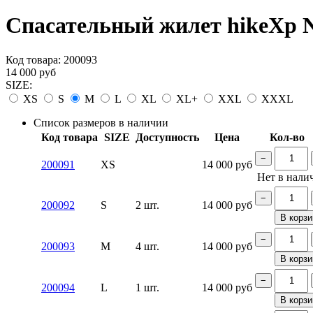
Спасательный жилет hikeXp N
Код товара:
200093
14 000
руб
SIZE:
XS
S
M
L
XL
XL+
XXL
XXXL
Список размеров в наличии
Код товара
SIZE
Доступность
Цена
Кол-во
−
200091
XS
14 000
руб
Нет в нали
−
200092
S
2 шт.
14 000
руб
В корзи
−
200093
M
4 шт.
14 000
руб
В корзи
−
200094
L
1 шт.
14 000
руб
В корзи