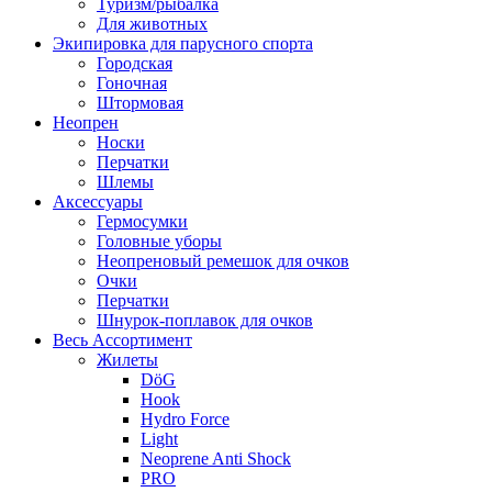
Туризм/рыбалка
Для животных
Экипировка для парусного спорта
Городская
Гоночная
Штормовая
Неопрен
Носки
Перчатки
Шлемы
Аксессуары
Гермосумки
Головные уборы
Неопреновый ремешок для очков
Очки
Перчатки
Шнурок-поплавок для очков
Весь Ассортимент
Жилеты
DöG
Hook
Hydro Force
Light
Neoprene Anti Shock
PRO