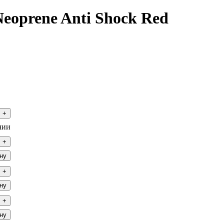
eoprene Anti Shock Red
+
чии
+
ну
+
ну
+
ну