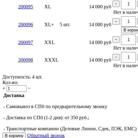
−
200095
XL
14 000
руб
Нет в нали
−
200096
XL+
5 шт.
14 000
руб
В корзи
−
200097
XXL
14 000
руб
Нет в нали
−
200098
XXXL
14 000
руб
Нет в нали
Доступность:
4 шт.
Кол-во:
+
−
Доставка
- Самовывоз в СПб по предварительному звонку
- Доставка по СПб (1-2 дня): от 350 руб.;
- Транспортные компании (Деловые Линии, Сдек, ПЭК, ЕМС) (о
Обратный звонок
В корзину