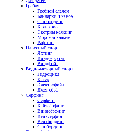
Для детей
Гребля
Гребной слалом
Байдарки и каноэ
Сап бординг
Каяк кросс
Экстрим каякинг
Морской каякинг
Рафтинг
Парусный спорт
Яхтинг
Виндсёрфинг
Виндфойл
Водно-моторный спорт
Гидроцикл
Катер
Электрофойл
Джет сёрф
Сёрфинг
Сёрфинг
Кайтсёрфинг
Виндсёрфинг
Вейксёрфинг
Вейкбординг
Сап бординг