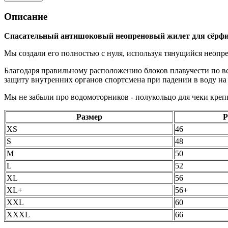
Описание
Спасательный антишоковый неопреновый жилет для сёрфинга
Мы создали его полностью с нуля, используя тянущийся неопр
Благодаря правильному расположению блоков плавучести по вс
защиту внутренних органов спортсмена при падении в воду на
Мы не забыли про водомоторников - полукольцо для чеки кре
Размер
Р
XS
46
S
48
M
50
L
52
XL
56
XL+
56+
XXL
60
XXXL
66