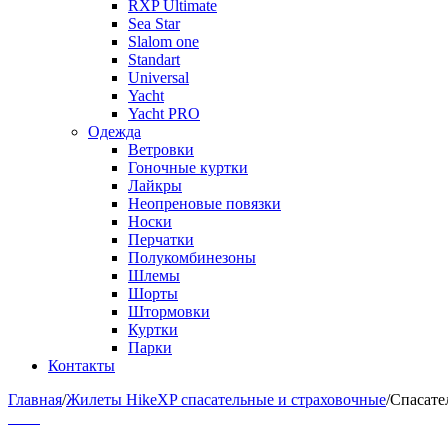
RXP Ultimate
Sea Star
Slalom one
Standart
Universal
Yacht
Yacht PRO
Одежда
Ветровки
Гоночные куртки
Лайкры
Неопреновые повязки
Носки
Перчатки
Полукомбинезоны
Шлемы
Шорты
Штормовки
Куртки
Парки
Контакты
Главная
/
Жилеты HikeXP спасательные и страховочные
/
Спасате