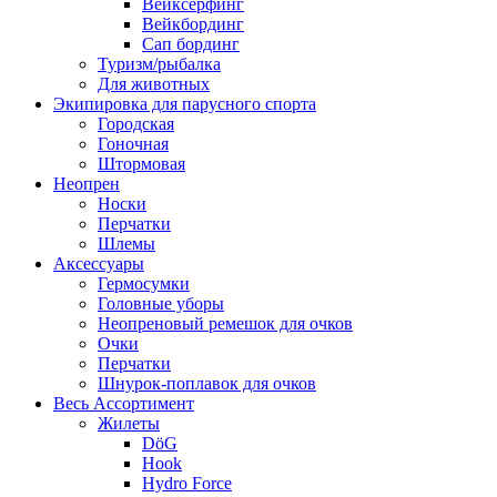
Вейксёрфинг
Вейкбординг
Сап бординг
Туризм/рыбалка
Для животных
Экипировка для парусного спорта
Городская
Гоночная
Штормовая
Неопрен
Носки
Перчатки
Шлемы
Аксессуары
Гермосумки
Головные уборы
Неопреновый ремешок для очков
Очки
Перчатки
Шнурок-поплавок для очков
Весь Ассортимент
Жилеты
DöG
Hook
Hydro Force