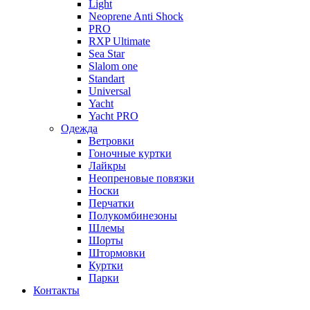
Light
Neoprene Anti Shock
PRO
RXP Ultimate
Sea Star
Slalom one
Standart
Universal
Yacht
Yacht PRO
Одежда
Ветровки
Гоночные куртки
Лайкры
Неопреновые повязки
Носки
Перчатки
Полукомбинезоны
Шлемы
Шорты
Штормовки
Куртки
Парки
Контакты