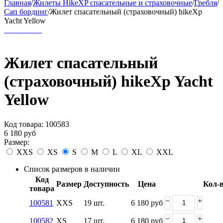
Главная
/
Жилеты HikeXP спасательные и страховочные
/
Гребля
/
Сап бординг
/
Жилет спасательный (страховочный) hikeXp
Yacht Yellow
Жилет спасательный
(страховочный) hikeXp Yacht
Yellow
Код товара:
100583
6 180
руб
Размер:
XXS
XS
S
M
L
XL
XXL
Список размеров в наличии
Код
Размер
Доступность
Цена
Кол-
товара
−
+
100581
XXS
19 шт.
6 180
руб
−
+
100582
XS
17 шт.
6 180
руб