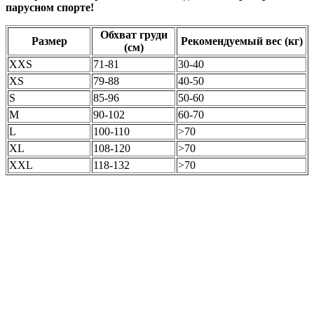
парусном спорте!
Обхват груди
Размер
Рекомендуемый вес (кг)
(см)
XXS
71-81
30-40
XS
79-88
40-50
S
85-96
50-60
M
90-102
60-70
L
100-110
>70
XL
108-120
>70
XXL
118-132
>70