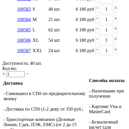
−
+
100583
S
40 шт.
6 180
руб
−
+
100584
M
21 шт.
6 180
руб
−
+
100585
L
62 шт.
6 180
руб
−
+
100586
XL
54 шт.
6 180
руб
−
+
100587
XXL
24 шт.
6 180
руб
Доступность:
40 шт.
Кол-во:
+
−
Способы оплаты
Доставка
- Наличными при
- Самовывоз в СПб по предварительному
получении
звонку
- Картами Visa и
- Доставка по СПб (1-2 дня): от 350 руб.;
MasterCard
- Транспортные компании (Деловые
- Безналичный
Линии, Сдек, ПЭК, ЕМС) (от 2 до 15
расчет (для