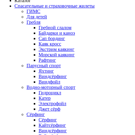
Каталог
Спасательные и страховочные жилеты
ГИМС
Для детей
Гребля
Гребной слалом
Байдарки и каноэ
Сап бординг
Каяк кросс
Экстрим каякинг
Морской каякинг
Рафтинг
Парусный спорт
Яхтинг
Виндсёрфинг
Виндфойл
Водно-моторный спорт
Гидроцикл
Катер
Электрофойл
Джет сёрф
Сёрфинг
Сёрфинг
Кайтсёрфинг
Виндсёрфинг