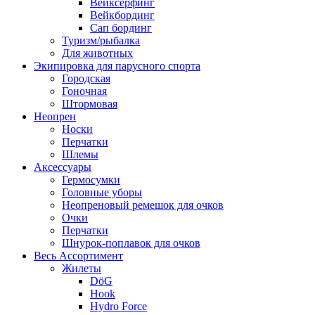
Вейксёрфинг
Вейкбординг
Сап бординг
Туризм/рыбалка
Для животных
Экипировка для парусного спорта
Городская
Гоночная
Штормовая
Неопрен
Носки
Перчатки
Шлемы
Аксессуары
Гермосумки
Головные уборы
Неопреновый ремешок для очков
Очки
Перчатки
Шнурок-поплавок для очков
Весь Ассортимент
Жилеты
DöG
Hook
Hydro Force