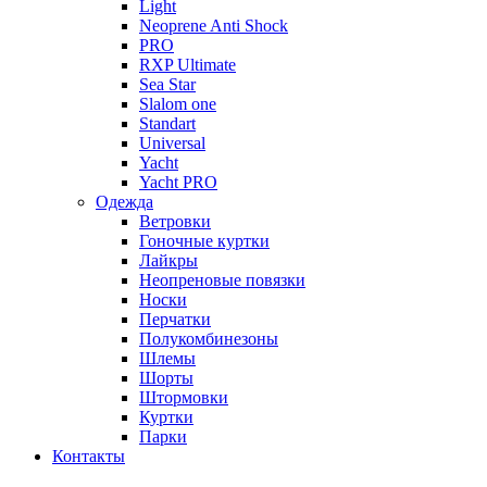
Light
Neoprene Anti Shock
PRO
RXP Ultimate
Sea Star
Slalom one
Standart
Universal
Yacht
Yacht PRO
Одежда
Ветровки
Гоночные куртки
Лайкры
Неопреновые повязки
Носки
Перчатки
Полукомбинезоны
Шлемы
Шорты
Штормовки
Куртки
Парки
Контакты