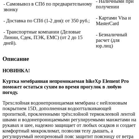
- Наличными при
- Самовывоз в СПб по предварительному
получении
звонку
- Картами Visa и
- Доставка по СПб (1-2 дня): от 350 руб.;
MasterCard
- Транспортные компании (Деловые
- Безналичный
Линии, Сдек, ПЭК, ЕМС) (от 2 до 15
расчет (для
дней).
юр.лиц)
Описание
НОВИНКА!
Куртка мембранная непромокаемая hikeXp Element Pro
поможет остаться сухим во время прогулок в любую
погоду.
Трехслойная водонепроницаемая мембрана с нейлоновым
покрытием 15D, дополненная водоотталкивающей
пропиткой, проклеенными трёхслойной термоклеевой лентой
швами и водонепроницаемыми регулируемыми манжетами на
рукавах и шее, надежно защищает от любых осадков и создает
комфортный микроклимат, позволяя телу дышать, а
регулируемый неопреновый пояс защитит поясницу от ветра