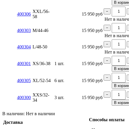
В корзи
XXL/56-
−
400306
15 950
руб
58
Нет в нали
−
400303
M/44-46
15 950
руб
Нет в нали
−
400304
L/48-50
15 950
руб
Нет в нали
−
400301
XS/36-38
1 шт.
15 950
руб
В корзи
−
400305
XL/52-54
6 шт.
15 950
руб
В корзи
XXS/32-
−
400300
3 шт.
15 950
руб
34
В корзи
В наличии:
Нет в наличии
Способы оплаты
Доставка