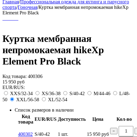
Главная
/
Профессиональная одежда для яхтинга и парусного
спорта
/
Гоночная
/
Куртка мембранная непромокаемая hikeXp
Element Pro Black
Куртка мембранная
непромокаемая hikeXp
Element Pro Black
Код товара:
400306
15 950
руб
EUR/RUS:
XXS/32-34
XS/36-38
S/40-42
M/44-46
L/48-
50
XXL/56-58
XL/52-54
Список размеров в наличии
Код
EUR/RUS
Доступность
Цена
Кол-во
товара
−
400302
S/40-42
1 шт.
15 950
руб