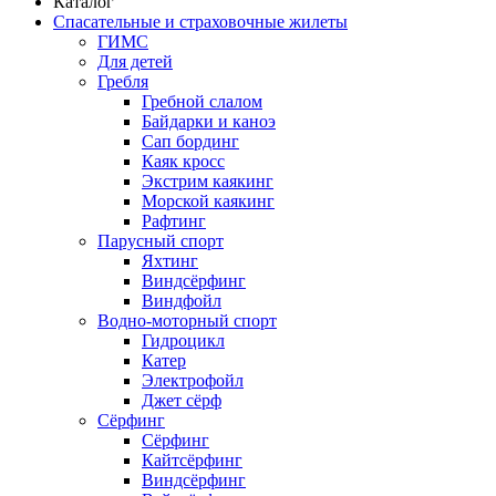
Каталог
Спасательные и страховочные жилеты
ГИМС
Для детей
Гребля
Гребной слалом
Байдарки и каноэ
Сап бординг
Каяк кросс
Экстрим каякинг
Морской каякинг
Рафтинг
Парусный спорт
Яхтинг
Виндсёрфинг
Виндфойл
Водно-моторный спорт
Гидроцикл
Катер
Электрофойл
Джет сёрф
Сёрфинг
Сёрфинг
Кайтсёрфинг
Виндсёрфинг