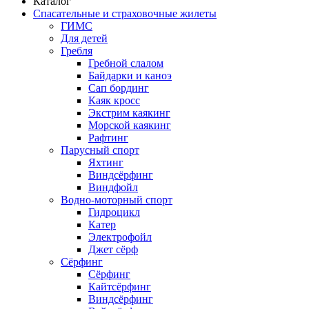
Каталог
Спасательные и страховочные жилеты
ГИМС
Для детей
Гребля
Гребной слалом
Байдарки и каноэ
Сап бординг
Каяк кросс
Экстрим каякинг
Морской каякинг
Рафтинг
Парусный спорт
Яхтинг
Виндсёрфинг
Виндфойл
Водно-моторный спорт
Гидроцикл
Катер
Электрофойл
Джет сёрф
Сёрфинг
Сёрфинг
Кайтсёрфинг
Виндсёрфинг