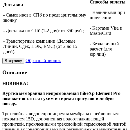
Способы оплаты
Доставка
- Наличными при
- Самовывоз в СПб по предварительному
получении
звонку
- Картами Visa и
- Доставка по СПб (1-2 дня): от 350 руб.;
MasterCard
- Транспортные компании (Деловые
- Безналичный
Линии, Сдек, ПЭК, ЕМС) (от 2 до 15
расчет (для
дней).
юр.лиц)
Обратный звонок
В корзину
Описание
НОВИНКА!
Куртка мембранная непромокаемая hikeXp Element Pro
поможет остаться сухим во время прогулок в любую
погоду.
Трехслойная водонепроницаемая мембрана с нейлоновым
покрытием 15D, дополненная водоотталкивающей
пропиткой, проклеенными трёхслойной термоклеевой лентой
швами и водонепроницаемыми регулируемыми манжетами на