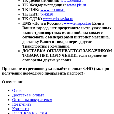
ТК Деловые линии:
www.dellin.ru
ТК Желдорэкспедиция:
www.jde.ru
ТК ПЭК:
www.pecom.ru
ТК КИТ:
tk-kit.ru
ТК СДЭК:
www.edostavka.ru
EMS «Почта России»:
www.emspost.ru
Если в
Вашем городе, нет представительств указанных
выше транспортных компаний, вы можете
согласовать с менеджерами интернет магазина,
доставку Вашего товара через другие
Транспортные компании.
ДОСТАВКА ОПЛАЧИВАЕТСЯ ЗАКАЗЧИКОМ
ТОВАРА ПРИ ПОЛУЧЕНИИ, если заранее не
оговорены другие условия.
При заказе из регионов указывайте полные ФИО (т.к. при
получении необходимо предъявить паспорт!)
О компании
О нас
Доставка и оплата
Оптовым покупателям
Где купить
Контакты
ГОСТ Р 58108-2019