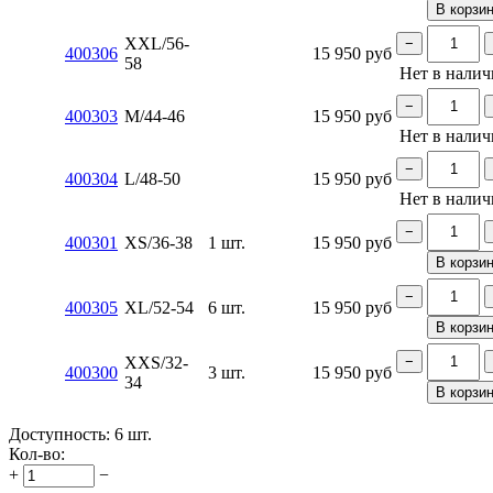
В корзи
XXL/56-
−
400306
15 950
руб
58
Нет в нали
−
400303
M/44-46
15 950
руб
Нет в нали
−
400304
L/48-50
15 950
руб
Нет в нали
−
400301
XS/36-38
1 шт.
15 950
руб
В корзи
−
400305
XL/52-54
6 шт.
15 950
руб
В корзи
XXS/32-
−
400300
3 шт.
15 950
руб
34
В корзи
Доступность:
6 шт.
Кол-во:
+
−