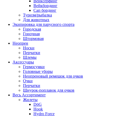
Вейксёрфинг
Вейкбординг
Сап бординг
Туризм/рыбалка
Для животных
Экипировка для парусного спорта
Городская
Гоночная
Штормовая
Неопрен
Носки
Перчатки
Шлемы
Аксессуары
Гермосумки
Головные уборы
Неопреновый ремешок для очков
Очки
Перчатки
Шнурок-поплавок для очков
Весь Ассортимент
Жилеты
DöG
Hook
Hydro Force