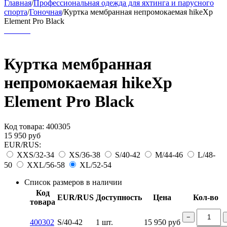
Главная
/
Профессиональная одежда для яхтинга и парусного
спорта
/
Гоночная
/
Куртка мембранная непромокаемая hikeXp
Element Pro Black
Куртка мембранная
непромокаемая hikeXp
Element Pro Black
Код товара:
400305
15 950
руб
EUR/RUS:
XXS/32-34
XS/36-38
S/40-42
M/44-46
L/48-
50
XXL/56-58
XL/52-54
Список размеров в наличии
Код
EUR/RUS
Доступность
Цена
Кол-во
товара
−
400302
S/40-42
1 шт.
15 950
руб