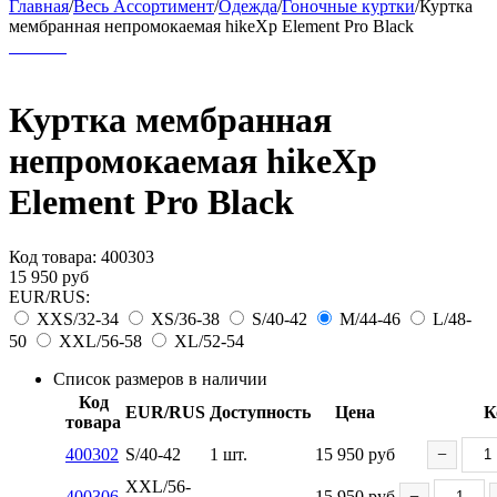
Главная
/
Весь Ассортимент
/
Одежда
/
Гоночные куртки
/
Куртка
мембранная непромокаемая hikeXp Element Pro Black
Куртка мембранная
непромокаемая hikeXp
Element Pro Black
Код товара:
400303
15 950
руб
EUR/RUS:
XXS/32-34
XS/36-38
S/40-42
M/44-46
L/48-
50
XXL/56-58
XL/52-54
Список размеров в наличии
Код
EUR/RUS
Доступность
Цена
К
товара
400302
S/40-42
1 шт.
15 950
руб
−
XXL/56-
400306
15 950
руб
−