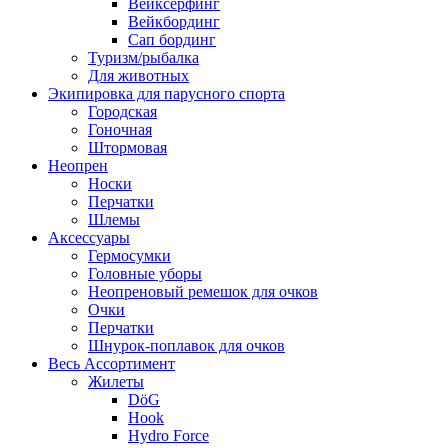
Вейксёрфинг
Вейкбординг
Сап бординг
Туризм/рыбалка
Для животных
Экипировка для парусного спорта
Городская
Гоночная
Штормовая
Неопрен
Носки
Перчатки
Шлемы
Аксессуары
Гермосумки
Головные уборы
Неопреновый ремешок для очков
Очки
Перчатки
Шнурок-поплавок для очков
Весь Ассортимент
Жилеты
DöG
Hook
Hydro Force