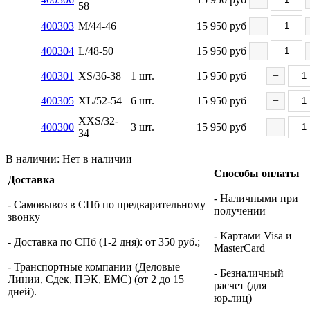
58
400303
M/44-46
15 950
руб
−
400304
L/48-50
15 950
руб
−
400301
XS/36-38
1 шт.
15 950
руб
−
400305
XL/52-54
6 шт.
15 950
руб
−
XXS/32-
400300
3 шт.
15 950
руб
−
34
В наличии:
Нет в наличии
Способы оплаты
Доставка
- Наличными при
- Самовывоз в СПб по предварительному
получении
звонку
- Картами Visa и
- Доставка по СПб (1-2 дня): от 350 руб.;
MasterCard
- Транспортные компании (Деловые
- Безналичный
Линии, Сдек, ПЭК, ЕМС) (от 2 до 15
расчет (для
дней).
юр.лиц)