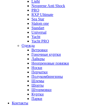
Light
Neoprene Anti Shock
PRO
RXP Ultimate
Sea Star
Slalom one
Standart
Universal
Yacht
Yacht PRO
Одежда
Ветровки
Гоночные куртки
Лайкры
Неопреновые повязки
Носки
Перчатки
Полукомбинезоны
Шлемы
Шорты
Штормовки
Куртки
Парки
Контакты