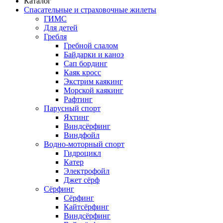
Каталог
Спасательные и страховочные жилеты
ГИМС
Для детей
Гребля
Гребной слалом
Байдарки и каноэ
Сап бординг
Каяк кросс
Экстрим каякинг
Морской каякинг
Рафтинг
Парусный спорт
Яхтинг
Виндсёрфинг
Виндфойл
Водно-моторный спорт
Гидроцикл
Катер
Электрофойл
Джет сёрф
Сёрфинг
Сёрфинг
Кайтсёрфинг
Виндсёрфинг