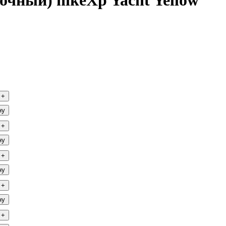
очный) hikeXp Yacht Yellow
+
ну
+
ну
+
ну
+
ну
+