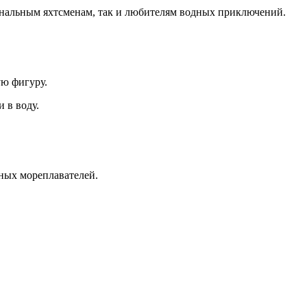
иональным яхтсменам, так и любителям водных приключений.
ую фигуру.
 в воду.
ных мореплавателей.