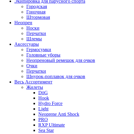
Экипировка для парусного спорта
Городская
Гоночная
Штормовая
Неопрен
Носки
Перчатки
Шлемы
Аксессуары
Гермосумки
Головные уборы
Неопреновый ремешок для очков
Очки
Перчатки
Шнурок-поплавок для очков
Весь Ассортимент
Жилеты
DöG
Hook
Hydro Force
Light
Neoprene Anti Shock
PRO
RXP Ultimate
Sea Star