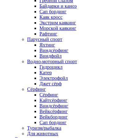
Гребной слалом
Байдарки и каноэ
Сап бординг
Каяк кросс
Экстрим каякинг
Морской каякинг
Рафтинг
Парусный спорт
Яхтинг
Виндсёрфинг
Виндфойл
Водно-моторный спорт
Гидроцикл
Катер
Электрофойл
Джет сёрф
Сёрфинг
Сёрфинг
Кайтсёрфинг
Виндсёрфинг
Вейксёрфинг
Вейкбординг
Сап бординг
Туризм/рыбалка
Для животных