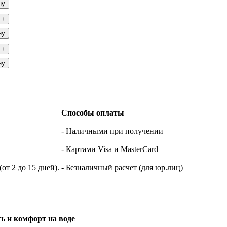
ну
+
ну
+
ну
Способы оплаты
- Наличными при получении
- Картами Visa и MasterCard
т 2 до 15 дней).
- Безналичный расчет (для юр.лиц)
ь и комфорт на воде