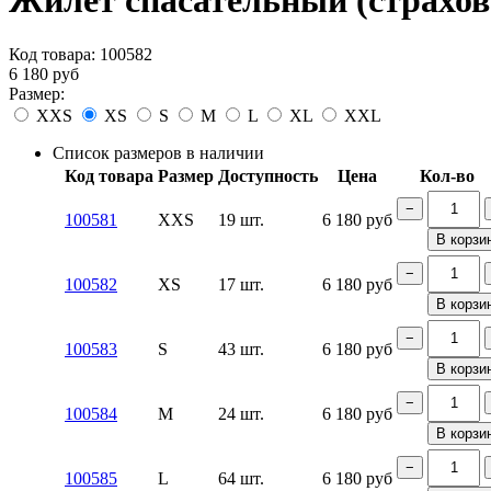
Жилет спасательный (страхов
Код товара:
100582
6 180
руб
Размер:
XXS
XS
S
M
L
XL
XXL
Список размеров в наличии
Код товара
Размер
Доступность
Цена
Кол-во
−
100581
XXS
19 шт.
6 180
руб
В корзи
−
100582
XS
17 шт.
6 180
руб
В корзи
−
100583
S
43 шт.
6 180
руб
В корзи
−
100584
M
24 шт.
6 180
руб
В корзи
−
100585
L
64 шт.
6 180
руб