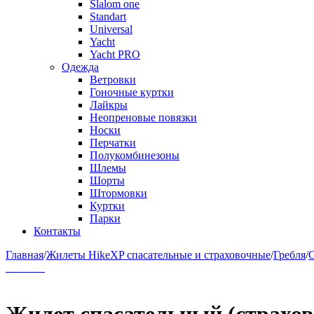
Slalom one
Standart
Universal
Yacht
Yacht PRO
Одежда
Ветровки
Гоночные куртки
Лайкры
Неопреновые повязки
Носки
Перчатки
Полукомбинезоны
Шлемы
Шорты
Штормовки
Куртки
Парки
Контакты
Главная
/
Жилеты HikeXP спасательные и страховочные
/
Гребля
/
С