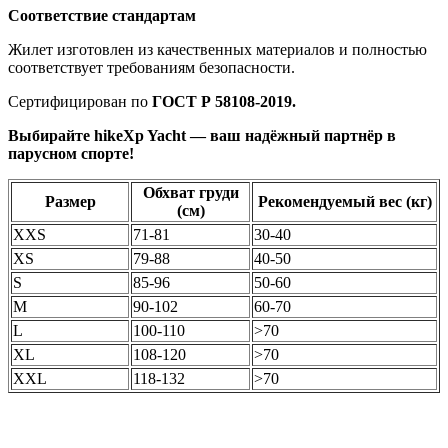
Соответствие стандартам
Жилет изготовлен из качественных материалов и полностью
соответствует требованиям безопасности.
Сертифицирован по
ГОСТ Р 58108-2019.
Выбирайте hikeXp Yacht — ваш надёжный партнёр в
парусном спорте!
Обхват груди
Размер
Рекомендуемый вес (кг)
(см)
XXS
71-81
30-40
XS
79-88
40-50
S
85-96
50-60
M
90-102
60-70
L
100-110
>70
XL
108-120
>70
XXL
118-132
>70