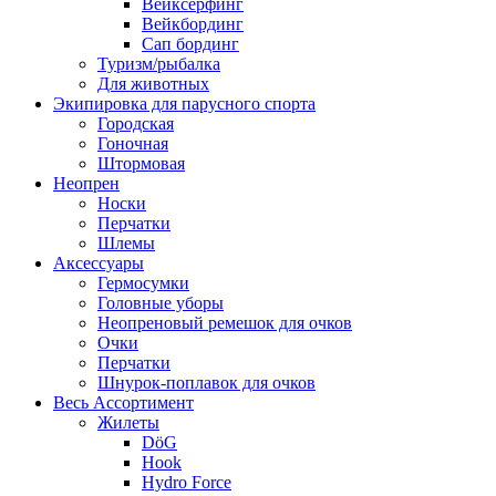
Вейксёрфинг
Вейкбординг
Сап бординг
Туризм/рыбалка
Для животных
Экипировка для парусного спорта
Городская
Гоночная
Штормовая
Неопрен
Носки
Перчатки
Шлемы
Аксессуары
Гермосумки
Головные уборы
Неопреновый ремешок для очков
Очки
Перчатки
Шнурок-поплавок для очков
Весь Ассортимент
Жилеты
DöG
Hook
Hydro Force