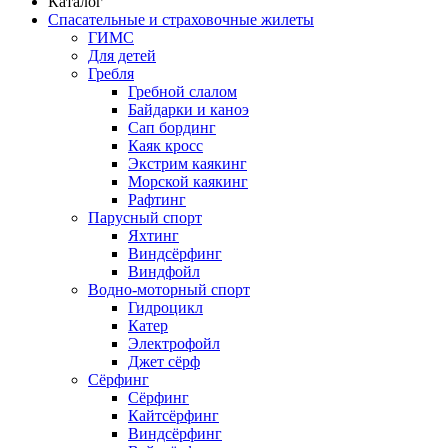
Каталог
Спасательные и страховочные жилеты
ГИМС
Для детей
Гребля
Гребной слалом
Байдарки и каноэ
Сап бординг
Каяк кросс
Экстрим каякинг
Морской каякинг
Рафтинг
Парусный спорт
Яхтинг
Виндсёрфинг
Виндфойл
Водно-моторный спорт
Гидроцикл
Катер
Электрофойл
Джет сёрф
Сёрфинг
Сёрфинг
Кайтсёрфинг
Виндсёрфинг