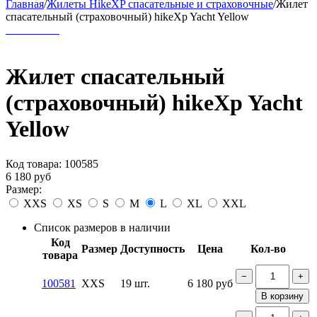
Главная
/
Жилеты HikeXP спасательные и страховочные
/
Жилет
спасательный (страховочный) hikeXp Yacht Yellow
Жилет спасательный
(страховочный) hikeXp Yacht
Yellow
Код товара:
100585
6 180
руб
Размер:
XXS
XS
S
M
L
XL
XXL
Список размеров в наличии
Код
Размер
Доступность
Цена
Кол-во
товара
−
+
100581
XXS
19 шт.
6 180
руб
В корзину