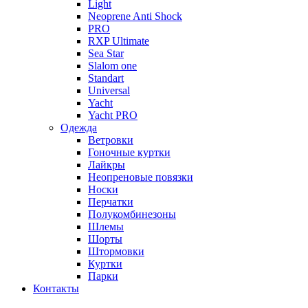
Light
Neoprene Anti Shock
PRO
RXP Ultimate
Sea Star
Slalom one
Standart
Universal
Yacht
Yacht PRO
Одежда
Ветровки
Гоночные куртки
Лайкры
Неопреновые повязки
Носки
Перчатки
Полукомбинезоны
Шлемы
Шорты
Штормовки
Куртки
Парки
Контакты