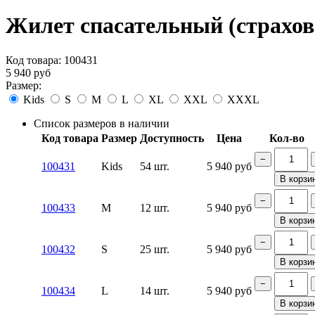
Жилет спасательный (страхово
Код товара:
100431
5 940
руб
Размер:
Kids
S
M
L
XL
XXL
XXXL
Список размеров в наличии
Код товара
Размер
Доступность
Цена
Кол-во
−
100431
Kids
54 шт.
5 940
руб
В корзи
−
100433
M
12 шт.
5 940
руб
В корзи
−
100432
S
25 шт.
5 940
руб
В корзи
−
100434
L
14 шт.
5 940
руб
В корзи