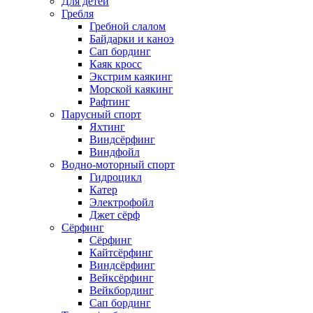
Для детей
Гребля
Гребной слалом
Байдарки и каноэ
Сап бординг
Каяк кросс
Экстрим каякинг
Морской каякинг
Рафтинг
Парусный спорт
Яхтинг
Виндсёрфинг
Виндфойл
Водно-моторный спорт
Гидроцикл
Катер
Электрофойл
Джет сёрф
Сёрфинг
Сёрфинг
Кайтсёрфинг
Виндсёрфинг
Вейксёрфинг
Вейкбординг
Сап бординг