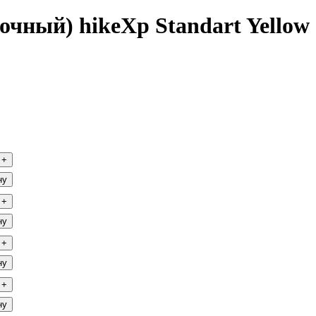
чный) hikeXp Standart Yellow
+
ну
+
ну
+
ну
+
ну