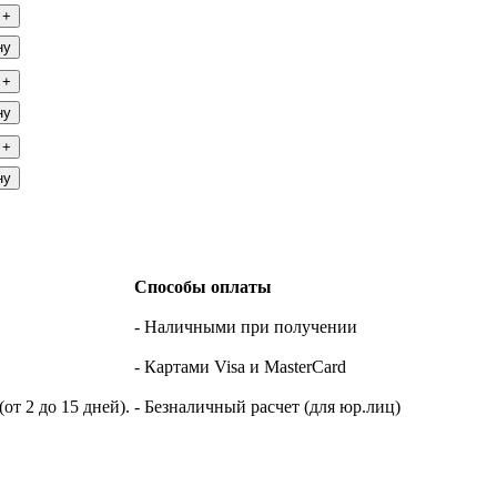
+
ну
+
ну
+
ну
Способы оплаты
- Наличными при получении
- Картами Visa и MasterCard
т 2 до 15 дней).
- Безналичный расчет (для юр.лиц)