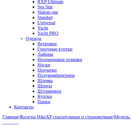
RXP Ultimate
Sea Star
Slalom one
Standart
Universal
Yacht
Yacht PRO
Одежда
Ветровки
Гоночные куртки
Лайкры
Неопреновые повязки
Носки
Перчатки
Полукомбинезоны
Шлемы
Шорты
Штормовки
Куртки
Парки
Контакты
Главная
/
Жилеты HikeXP спасательные и страховочные
/
Модель S