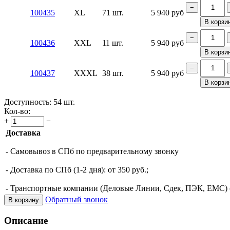
−
100435
XL
71 шт.
5 940
руб
В корзи
−
100436
XXL
11 шт.
5 940
руб
В корзи
−
100437
XXXL
38 шт.
5 940
руб
В корзи
Доступность:
54 шт.
Кол-во:
+
−
Доставка
- Самовывоз в СПб по предварительному звонку
- Доставка по СПб (1-2 дня): от 350 руб.;
- Транспортные компании (Деловые Линии, Сдек, ПЭК, ЕМС) (о
Обратный звонок
В корзину
Описание