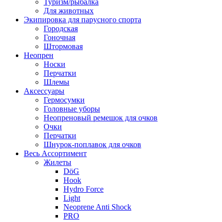
Туризм/рыбалка
Для животных
Экипировка для парусного спорта
Городская
Гоночная
Штормовая
Неопрен
Носки
Перчатки
Шлемы
Аксессуары
Гермосумки
Головные уборы
Неопреновый ремешок для очков
Очки
Перчатки
Шнурок-поплавок для очков
Весь Ассортимент
Жилеты
DöG
Hook
Hydro Force
Light
Neoprene Anti Shock
PRO