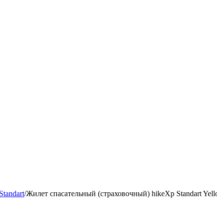
tandart
/
Жилет спасательный (страховочный) hikeXp Standart Yel