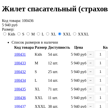
Жилет спасательный (страхово
Код товара:
100436
5 940
руб
Размер:
Kids
S
M
L
XL
XXL
XXXL
Список размеров в наличии
Код товара
Размер
Доступность
Цена
Ко
100431
Kids
54 шт.
5 940
руб
−
100433
M
12 шт.
5 940
руб
−
100432
S
25 шт.
5 940
руб
−
100434
L
14 шт.
5 940
руб
−
100435
XL
71 шт.
5 940
руб
−
100436
XXL
11 шт.
5 940
руб
−
100437
XXXL
38 шт.
5 940
руб
−