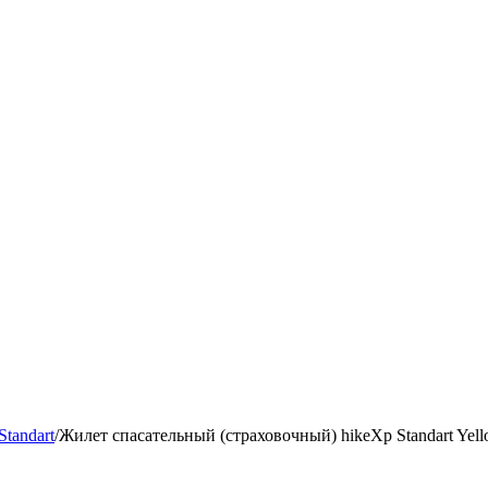
tandart
/
Жилет спасательный (страховочный) hikeXp Standart Yel