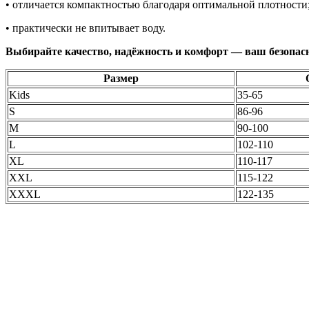
• отличается компактностью благодаря оптимальной плотности
• практически не впитывает воду.
Выбирайте качество, надёжность и комфорт — ваш безопасн
Размер
Kids
35-65
S
86-96
M
90-100
L
102-110
XL
110-117
XXL
115-122
XXXL
122-135