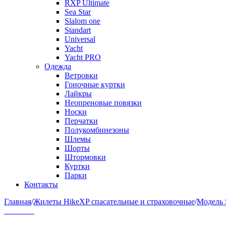
RXP Ultimate
Sea Star
Slalom one
Standart
Universal
Yacht
Yacht PRO
Одежда
Ветровки
Гоночные куртки
Лайкры
Неопреновые повязки
Носки
Перчатки
Полукомбинезоны
Шлемы
Шорты
Штормовки
Куртки
Парки
Контакты
Главная
/
Жилеты HikeXP спасательные и страховочные
/
Модель S