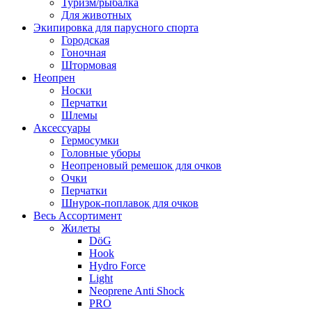
Туризм/рыбалка
Для животных
Экипировка для парусного спорта
Городская
Гоночная
Штормовая
Неопрен
Носки
Перчатки
Шлемы
Аксессуары
Гермосумки
Головные уборы
Неопреновый ремешок для очков
Очки
Перчатки
Шнурок-поплавок для очков
Весь Ассортимент
Жилеты
DöG
Hook
Hydro Force
Light
Neoprene Anti Shock
PRO