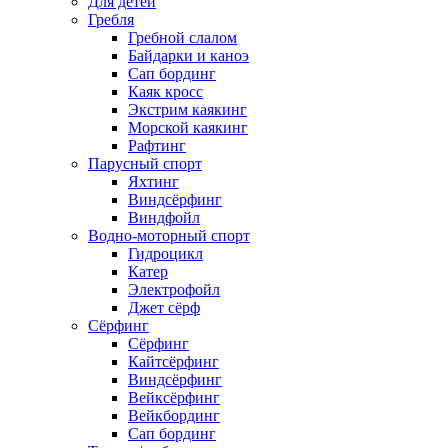
Для детей
Гребля
Гребной слалом
Байдарки и каноэ
Сап бординг
Каяк кросс
Экстрим каякинг
Морской каякинг
Рафтинг
Парусный спорт
Яхтинг
Виндсёрфинг
Виндфойл
Водно-моторный спорт
Гидроцикл
Катер
Электрофойл
Джет сёрф
Сёрфинг
Сёрфинг
Кайтсёрфинг
Виндсёрфинг
Вейксёрфинг
Вейкбординг
Сап бординг