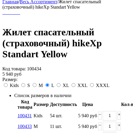
Главная
/
Весь Ассортимент
/
Жилет спасательный
(страховочный) hikeXp Standart Yellow
Жилет спасательный
(страховочный) hikeXp
Standart Yellow
Код товара:
100434
5 940
руб
Размер:
Kids
S
M
L
XL
XXL
XXXL
Список размеров в наличии
Код
Размер
Доступность
Цена
Кол-
товара
−
+
100431
Kids
54 шт.
5 940
руб
−
+
100433
M
11 шт.
5 940
руб