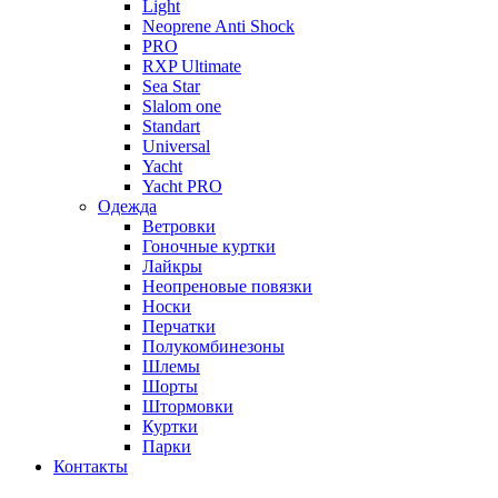
Light
Neoprene Anti Shock
PRO
RXP Ultimate
Sea Star
Slalom one
Standart
Universal
Yacht
Yacht PRO
Одежда
Ветровки
Гоночные куртки
Лайкры
Неопреновые повязки
Носки
Перчатки
Полукомбинезоны
Шлемы
Шорты
Штормовки
Куртки
Парки
Контакты