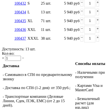
−
+
100432
S
25 шт.
5 940
руб
−
+
100434
L
13 шт.
5 940
руб
−
+
100435
XL
71 шт.
5 940
руб
−
+
100436
XXL
11 шт.
5 940
руб
−
+
100437
XXXL
38 шт.
5 940
руб
Доступность:
13 шт.
Кол-во:
+
−
Способы оплаты
Доставка
- Наличными при
- Самовывоз в СПб по предварительному
получении
звонку
- Картами Visa и
- Доставка по СПб (1-2 дня): от 350 руб.;
MasterCard
- Транспортные компании (Деловые
- Безналичный
Линии, Сдек, ПЭК, ЕМС) (от 2 до 15
расчет (для
дней).
юр.лиц)