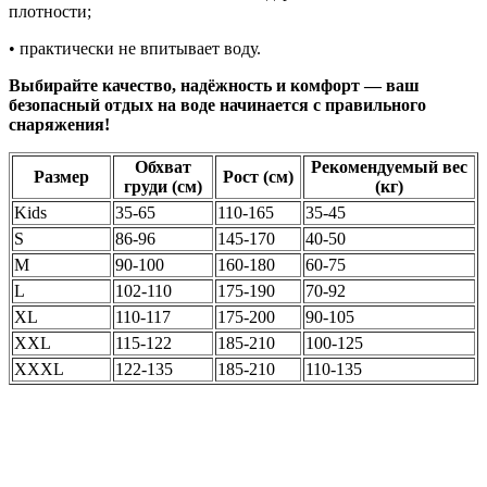
плотности;
• практически не впитывает воду.
Выбирайте качество, надёжность и комфорт — ваш
безопасный отдых на воде начинается с правильного
снаряжения!
Обхват
Рекомендуемый вес
Размер
Рост (см)
груди (см)
(кг)
Kids
35-65
110-165
35-45
S
86-96
145-170
40-50
M
90-100
160-180
60-75
L
102-110
175-190
70-92
XL
110-117
175-200
90-105
XXL
115-122
185-210
100-125
XXXL
122-135
185-210
110-135