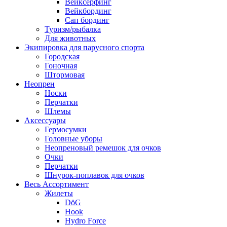
Вейксёрфинг
Вейкбординг
Сап бординг
Туризм/рыбалка
Для животных
Экипировка для парусного спорта
Городская
Гоночная
Штормовая
Неопрен
Носки
Перчатки
Шлемы
Аксессуары
Гермосумки
Головные уборы
Неопреновый ремешок для очков
Очки
Перчатки
Шнурок-поплавок для очков
Весь Ассортимент
Жилеты
DöG
Hook
Hydro Force