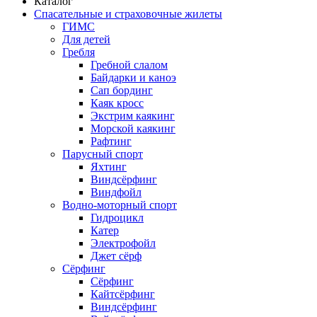
Каталог
Спасательные и страховочные жилеты
ГИМС
Для детей
Гребля
Гребной слалом
Байдарки и каноэ
Сап бординг
Каяк кросс
Экстрим каякинг
Морской каякинг
Рафтинг
Парусный спорт
Яхтинг
Виндсёрфинг
Виндфойл
Водно-моторный спорт
Гидроцикл
Катер
Электрофойл
Джет сёрф
Сёрфинг
Сёрфинг
Кайтсёрфинг
Виндсёрфинг