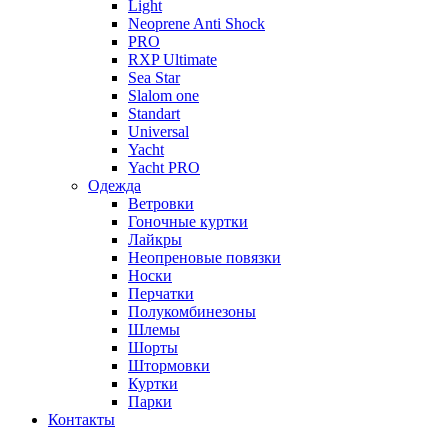
Light
Neoprene Anti Shock
PRO
RXP Ultimate
Sea Star
Slalom one
Standart
Universal
Yacht
Yacht PRO
Одежда
Ветровки
Гоночные куртки
Лайкры
Неопреновые повязки
Носки
Перчатки
Полукомбинезоны
Шлемы
Шорты
Штормовки
Куртки
Парки
Контакты