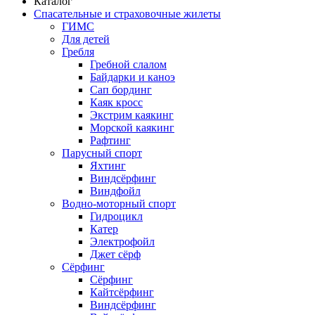
Каталог
Спасательные и страховочные жилеты
ГИМС
Для детей
Гребля
Гребной слалом
Байдарки и каноэ
Сап бординг
Каяк кросс
Экстрим каякинг
Морской каякинг
Рафтинг
Парусный спорт
Яхтинг
Виндсёрфинг
Виндфойл
Водно-моторный спорт
Гидроцикл
Катер
Электрофойл
Джет сёрф
Сёрфинг
Сёрфинг
Кайтсёрфинг
Виндсёрфинг