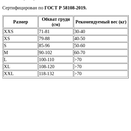
Сертифицирован по
ГОСТ Р 58108-2019.
Обхват груди
Размер
Рекомендуемый вес (кг)
(см)
XXS
71-81
30-40
XS
79-88
40-50
S
85-96
50-60
M
90-102
60-70
L
100-110
>70
XL
108-120
>70
XXL
118-132
>70