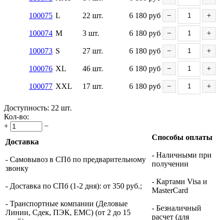
100075
L
22 шт.
6 180
руб
−
+
100074
M
3 шт.
6 180
руб
−
+
100073
S
27 шт.
6 180
руб
−
+
100076
XL
46 шт.
6 180
руб
−
+
100077
XXL
17 шт.
6 180
руб
−
+
Доступность:
22 шт.
Кол-во:
+
−
Способы оплаты
Доставка
- Наличными при
- Самовывоз в СПб по предварительному
получении
звонку
- Картами Visa и
- Доставка по СПб (1-2 дня): от 350 руб.;
MasterCard
- Транспортные компании (Деловые
- Безналичный
Линии, Сдек, ПЭК, ЕМС) (от 2 до 15
расчет (для