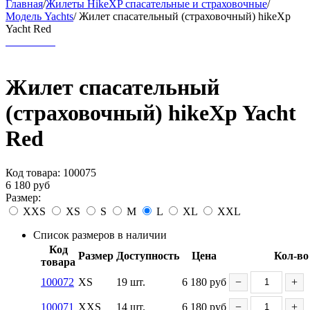
Главная
/
Жилеты HikeXP спасательные и страховочные
/
Модель Yachts
/
Жилет спасательный (страховочный) hikeXp
Yacht Red
Жилет спасательный
(страховочный) hikeXp Yacht
Red
Код товара:
100075
6 180
руб
Размер:
XXS
XS
S
M
L
XL
XXL
Список размеров в наличии
Код
Размер
Доступность
Цена
Кол-во
товара
100072
XS
19 шт.
6 180
руб
−
+
100071
XXS
14 шт.
6 180
руб
−
+