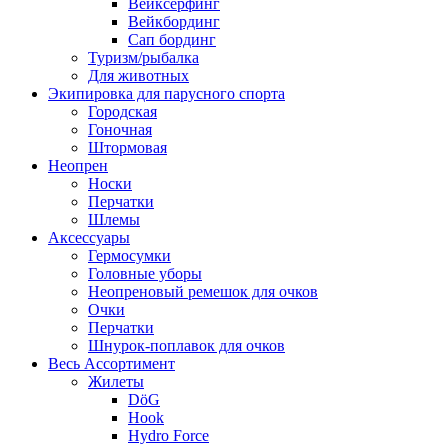
Вейксёрфинг
Вейкбординг
Сап бординг
Туризм/рыбалка
Для животных
Экипировка для парусного спорта
Городская
Гоночная
Штормовая
Неопрен
Носки
Перчатки
Шлемы
Аксессуары
Гермосумки
Головные уборы
Неопреновый ремешок для очков
Очки
Перчатки
Шнурок-поплавок для очков
Весь Ассортимент
Жилеты
DöG
Hook
Hydro Force