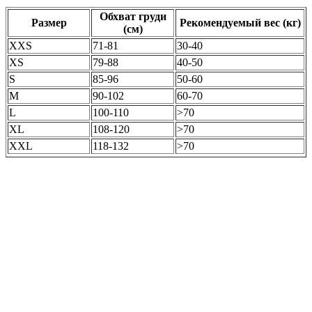
Обхват груди
Размер
Рекомендуемый вес (кг)
(см)
XXS
71-81
30-40
XS
79-88
40-50
S
85-96
50-60
M
90-102
60-70
L
100-110
>70
XL
108-120
>70
XXL
118-132
>70