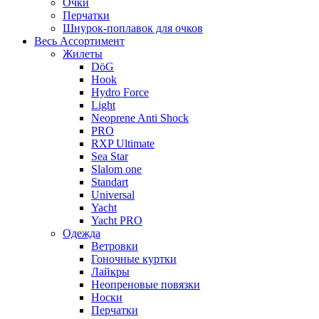
Очки
Перчатки
Шнурок-поплавок для очков
Весь Ассортимент
Жилеты
DöG
Hook
Hydro Force
Light
Neoprene Anti Shock
PRO
RXP Ultimate
Sea Star
Slalom one
Standart
Universal
Yacht
Yacht PRO
Одежда
Ветровки
Гоночные куртки
Лайкры
Неопреновые повязки
Носки
Перчатки