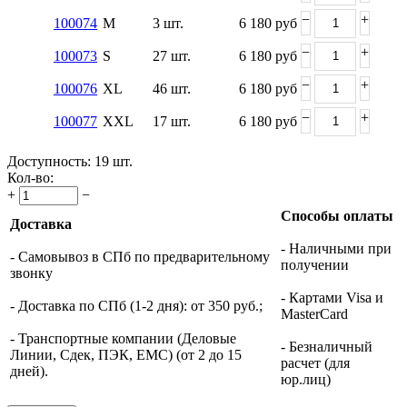
−
+
100074
M
3 шт.
6 180
руб
−
+
100073
S
27 шт.
6 180
руб
−
+
100076
XL
46 шт.
6 180
руб
−
+
100077
XXL
17 шт.
6 180
руб
Доступность:
19 шт.
Кол-во:
+
−
Способы оплаты
Доставка
- Наличными при
- Самовывоз в СПб по предварительному
получении
звонку
- Картами Visa и
- Доставка по СПб (1-2 дня): от 350 руб.;
MasterCard
- Транспортные компании (Деловые
- Безналичный
Линии, Сдек, ПЭК, ЕМС) (от 2 до 15
расчет (для
дней).
юр.лиц)