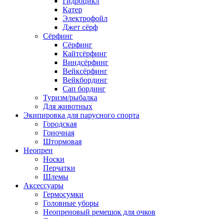
Гидроцикл
Катер
Электрофойл
Джет сёрф
Сёрфинг
Сёрфинг
Кайтсёрфинг
Виндсёрфинг
Вейксёрфинг
Вейкбординг
Сап бординг
Туризм/рыбалка
Для животных
Экипировка для парусного спорта
Городская
Гоночная
Штормовая
Неопрен
Носки
Перчатки
Шлемы
Аксессуары
Гермосумки
Головные уборы
Неопреновый ремешок для очков