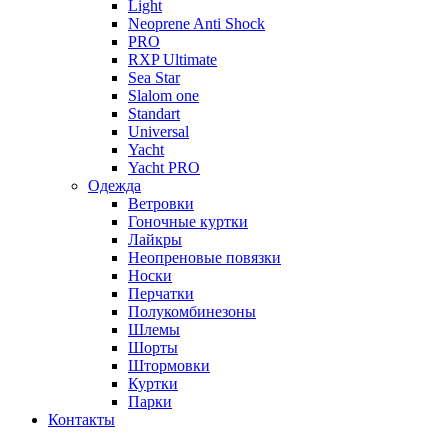
Light
Neoprene Anti Shock
PRO
RXP Ultimate
Sea Star
Slalom one
Standart
Universal
Yacht
Yacht PRO
Одежда
Ветровки
Гоночные куртки
Лайкры
Неопреновые повязки
Носки
Перчатки
Полукомбинезоны
Шлемы
Шорты
Штормовки
Куртки
Парки
Контакты