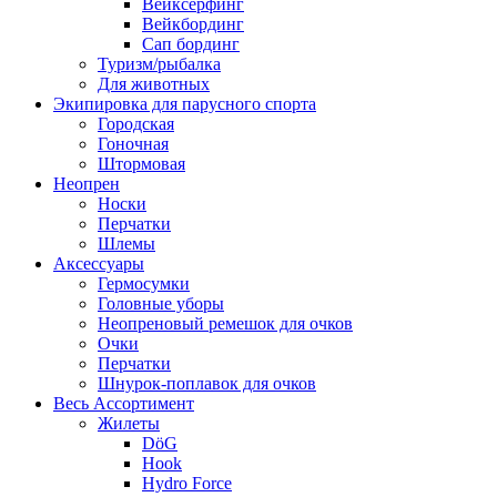
Вейксёрфинг
Вейкбординг
Сап бординг
Туризм/рыбалка
Для животных
Экипировка для парусного спорта
Городская
Гоночная
Штормовая
Неопрен
Носки
Перчатки
Шлемы
Аксессуары
Гермосумки
Головные уборы
Неопреновый ремешок для очков
Очки
Перчатки
Шнурок-поплавок для очков
Весь Ассортимент
Жилеты
DöG
Hook
Hydro Force