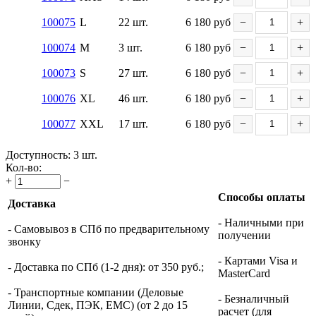
100075
L
22 шт.
6 180
руб
−
+
100074
M
3 шт.
6 180
руб
−
+
100073
S
27 шт.
6 180
руб
−
+
100076
XL
46 шт.
6 180
руб
−
+
100077
XXL
17 шт.
6 180
руб
−
+
Доступность:
3 шт.
Кол-во:
+
−
Способы оплаты
Доставка
- Наличными при
- Самовывоз в СПб по предварительному
получении
звонку
- Картами Visa и
- Доставка по СПб (1-2 дня): от 350 руб.;
MasterCard
- Транспортные компании (Деловые
- Безналичный
Линии, Сдек, ПЭК, ЕМС) (от 2 до 15
расчет (для