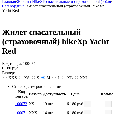
Главная
/
Жилеты HikeXP спасательные и страховочные
/
Гребля
/
Сап бординг
/
Жилет спасательный (страховочный) hikeXp
Yacht Red
Жилет спасательный
(страховочный) hikeXp Yacht
Red
Код товара:
100074
6 180
руб
Размер:
XXS
XS
S
M
L
XL
XXL
Список размеров в наличии
Код
Размер
Доступность
Цена
Кол-во
товара
100072
XS
19 шт.
6 180
руб
−
+
100071
XXS
14 шт.
6 180
руб
−
+