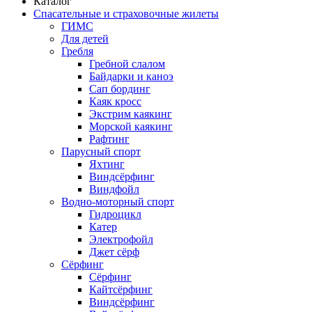
Каталог
Спасательные и страховочные жилеты
ГИМС
Для детей
Гребля
Гребной слалом
Байдарки и каноэ
Сап бординг
Каяк кросс
Экстрим каякинг
Морской каякинг
Рафтинг
Парусный спорт
Яхтинг
Виндсёрфинг
Виндфойл
Водно-моторный спорт
Гидроцикл
Катер
Электрофойл
Джет сёрф
Сёрфинг
Сёрфинг
Кайтсёрфинг
Виндсёрфинг