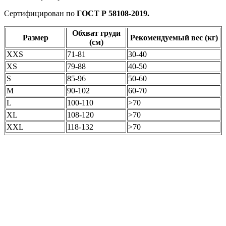
Сертифицирован по
ГОСТ Р 58108-2019.
Обхват груди
Размер
Рекомендуемый вес (кг)
(см)
XXS
71-81
30-40
XS
79-88
40-50
S
85-96
50-60
M
90-102
60-70
L
100-110
>70
XL
108-120
>70
XXL
118-132
>70