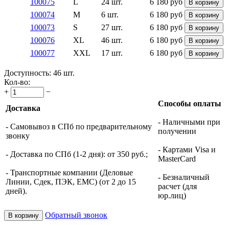
100075
L
24 шт.
6 180
руб
В корзину
100074
M
6 шт.
6 180
руб
В корзину
100073
S
27 шт.
6 180
руб
В корзину
100076
XL
46 шт.
6 180
руб
В корзину
100077
XXL
17 шт.
6 180
руб
В корзину
Доступность:
46 шт.
Кол-во:
+
−
Способы оплаты
Доставка
- Наличными при
- Самовывоз в СПб по предварительному
получении
звонку
- Картами Visa и
- Доставка по СПб (1-2 дня): от 350 руб.;
MasterCard
- Транспортные компании (Деловые
- Безналичный
Линии, Сдек, ПЭК, ЕМС) (от 2 до 15
расчет (для
дней).
юр.лиц)
Обратный звонок
В корзину