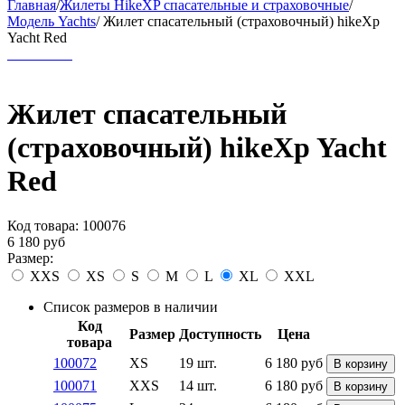
Главная
/
Жилеты HikeXP спасательные и страховочные
/
Модель Yachts
/
Жилет спасательный (страховочный) hikeXp
Yacht Red
Жилет спасательный
(страховочный) hikeXp Yacht
Red
Код товара:
100076
6 180
руб
Размер:
XXS
XS
S
M
L
XL
XXL
Список размеров в наличии
Код
Размер
Доступность
Цена
товара
100072
XS
19 шт.
6 180
руб
В корзину
100071
XXS
14 шт.
6 180
руб
В корзину