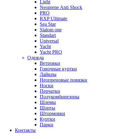
Light
Neoprene Anti Shock
PRO
RXP Ultimate
Sea Star
Slalom one
Standart
Universal
Yacht
Yacht PRO
Одежда
Ветровки
Гоночные куртки
Лайкры
Неопреновые повязки
Носки
Перчатки
Полукомбинезоны
Шлемы
Шорты
Штормовки
Куртки
Парки
Контакты