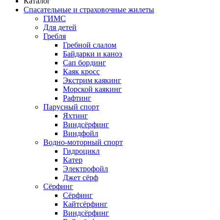
Каталог
Спасательные и страховочные жилеты
ГИМС
Для детей
Гребля
Гребной слалом
Байдарки и каноэ
Сап бординг
Каяк кросс
Экстрим каякинг
Морской каякинг
Рафтинг
Парусный спорт
Яхтинг
Виндсёрфинг
Виндфойл
Водно-моторный спорт
Гидроцикл
Катер
Электрофойл
Джет сёрф
Сёрфинг
Сёрфинг
Кайтсёрфинг
Виндсёрфинг