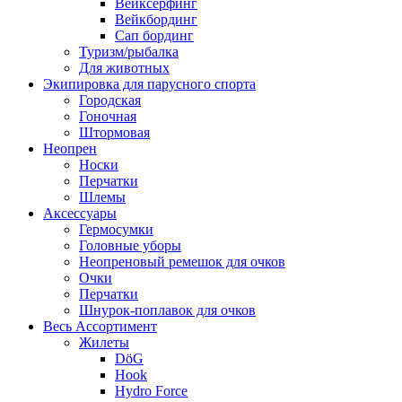
Вейксёрфинг
Вейкбординг
Сап бординг
Туризм/рыбалка
Для животных
Экипировка для парусного спорта
Городская
Гоночная
Штормовая
Неопрен
Носки
Перчатки
Шлемы
Аксессуары
Гермосумки
Головные уборы
Неопреновый ремешок для очков
Очки
Перчатки
Шнурок-поплавок для очков
Весь Ассортимент
Жилеты
DöG
Hook
Hydro Force